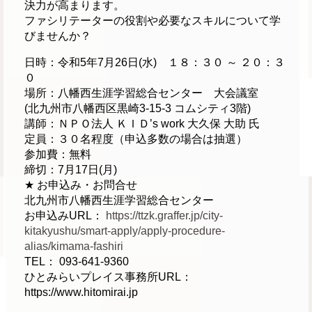
決力が高まります。
ファシリテーターの役割や必要なスキルについて学
びませんか？
日時：令和5年7月26日(水) １８：３０ ～ ２０：３
０
場所：八幡西生涯学習総合センター 大会議室
(北九州市八幡西区黒崎3-15-3 コムシティ3階)
講師：ＮＰＯ法人 ＫＩＤ’s work 大久保 大助 氏
定員：３０名程度（申込多数の場合は抽選）
参加費：無料
締切：7月17日(月)
★ お申込み・お問合せ
北九州市八幡西生涯学習総合センター
お申込みURL：
https://ttzk.graffer.jp/city-
kitakyushu/smart-apply/apply-procedure-
alias/kimama-fashiri
TEL： 093-641-9360
ひとみらいプレイス事務所URL：
https://www.hitomirai.jp