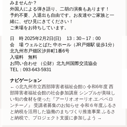
みませんか？
外国人による弾き語り、二胡の演奏もあります！
予約不要、入退出も自由です。お友達やご家族と一
緒に、ぜひ見にきてください！
ご来場をお待ちしています。
日 時 2025年2月2日(日) 13：30～17：00
会 場 ウェルとばた 中ホール（JR戸畑駅 徒歩1分）
北九州市戸畑区汐井町1番6号
入場料 無料
お問い合わせ （公財）北九州国際交流協会
TEL：093-643-5931
ナビゲーション
←
◇北九州市立西部障害者福祉会館◇ 令和6年度 西
部障害者福祉会館の社会参加講座 シンプルが美味し
い旬の食材を使った『アーリオ.オーリオ.エ.ペペロ
ンチーノ』 受講者募集のお知らせ
令和６年度ふるさ
と納税を活用した協働のまちづくり推進事業 ふるさ
と納税で、プロジェクト支援に参加しよう
→