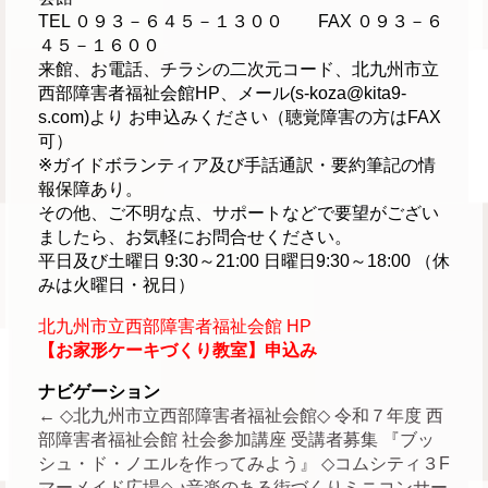
TEL ０９３－６４５－１３００ FAX ０９３－６
４５－１６００
来館、お電話、チラシの二次元コード、北九州市立
西部障害者福祉会館HP、メール(s-koza@kita9-
s.com)より お申込みください（聴覚障害の方はFAX
可）
※ガイドボランティア及び手話通訳・要約筆記の情
報保障あり。
その他、ご不明な点、サポートなどで要望がござい
ましたら、お気軽にお問合せください。
平日及び土曜日 9:30～21:00 日曜日9:30～18:00 （休
みは火曜日・祝日）
北九州市立西部障害者福祉会館 HP
【お家形ケーキづくり教室】申込み
ナビゲーション
←
◇北九州市立西部障害者福祉会館◇ 令和７年度 西
部障害者福祉会館 社会参加講座 受講者募集 『ブッ
シュ・ド・ノエルを作ってみよう』
◇コムシティ３F
マーメイド広場◇ ♪音楽のある街づくりミニコンサー