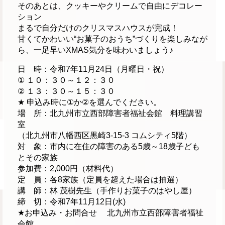
そのあとは、クッキーやクリームで自由にデコレー
ション
まるで自分だけのクリスマスハウスが完成！
甘くてかわいい“お菓子のおうち”づくりを楽しみなが
ら、一足早いXMAS気分を味わいましょう♪
日 時：令和7年11月24日（月曜日・祝）
① １０：３０～１２：３０
② １３：３０～１５：３０
★ 申込み時に①か②を選んでください。
場 所：北九州市立西部障害者福祉会館 料理講習
室
（北九州市八幡西区黒崎3-15-3 コムシティ5階）
対 象：市内に在住の障害のある5歳～18歳子ども
とその家族
参加費：2,000円（材料代）
定 員：各8家族（定員を超えた場合は抽選）
講 師：林 茂樹先生（手作りお菓子のはやし屋）
締 切：令和7年11月12日(水)
★お申込み・お問合せ 北九州市立西部障害者福祉
会館