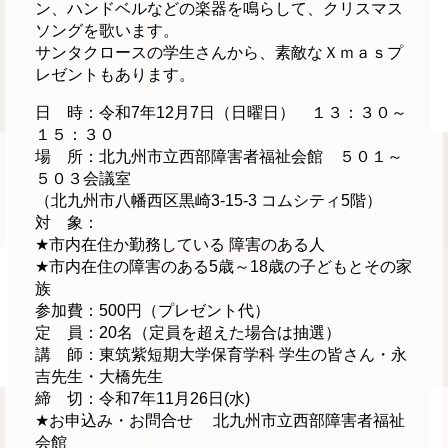
ン、ハンドベルなどの楽器を鳴らして、クリスマス
ソングを歌います。
サンタクロースの学生さんから、素敵なＸｍａｓプ
レゼントもあります。
日 時：令和7年12月7日（日曜日） １３：３０～
１５：３０
場 所：北九州市立西部障害者福祉会館 ５０１～
５０３会議室
（北九州市八幡西区黒崎3-15-3 コムシティ5階）
対 象：
★市内在住か勤務している 障害のある人
★市内在住の障害のある5歳～18歳の子どもとその家
族
参加費：500円（プレゼント代）
定 員：20名（定員を超えた場合は抽選）
講 師：東筑紫短期大学保育学科 学生の皆さん・永
吉先生・大橋先生
締 切：令和7年11月26日(水)
★お申込み・お問合せ 北九州市立西部障害者福祉
会館