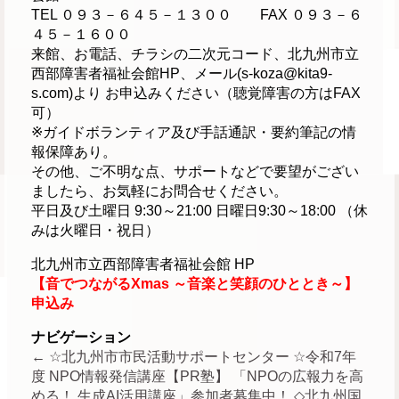
TEL ０９３－６４５－１３００ FAX ０９３－６
４５－１６００
来館、お電話、チラシの二次元コード、北九州市立
西部障害者福祉会館HP、メール(s-koza@kita9-
s.com)より お申込みください（聴覚障害の方はFAX
可）
※ガイドボランティア及び手話通訳・要約筆記の情
報保障あり。
その他、ご不明な点、サポートなどで要望がござい
ましたら、お気軽にお問合せください。
平日及び土曜日 9:30～21:00 日曜日9:30～18:00 （休
みは火曜日・祝日）
北九州市立西部障害者福祉会館 HP
【音でつながるXmas ～音楽と笑顔のひととき～】
申込み
ナビゲーション
←
☆北九州市市民活動サポートセンター ☆令和7年
度 NPO情報発信講座【PR塾】 「NPOの広報力を高
める！ 生成AI活用講座」参加者募集中！
◇北九州国