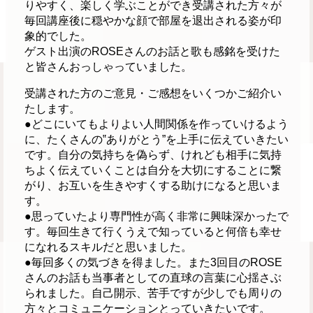
りやすく、楽しく学ぶことができ受講された方々が
毎回講座後に穏やかな顔で部屋を退出される姿が印
象的でした。
ゲスト出演のROSEさんのお話と歌も感銘を受けた
と皆さんおっしゃっていました。
受講された方のご意見・ご感想をいくつかご紹介い
たします。
●どこにいてもよりよい人間関係を作っていけるよう
に、たくさんの‟ありがとう”を上手に伝えていきたい
です。自分の気持ちを偽らず、けれども相手に気持
ちよく伝えていくことは自分を大切にすることに繋
がり、お互いを生きやすくする助けになると思いま
す。
●思っていたより専門性が高く非常に興味深かったで
す。毎回生きて行くうえで知っていると何倍も幸せ
になれるスキルだと思いました。
●毎回多くの気づきを得ました。また3回目のROSE
さんのお話も当事者としての直球の言葉に心揺さぶ
られました。自己開示、苦手ですが少しでも周りの
方々とコミュニケーションとっていきたいです。